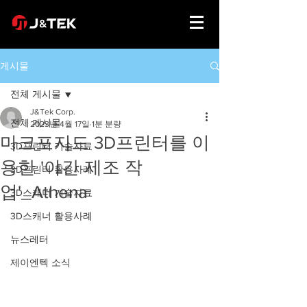
게시물
전체 게시물
J&Tek Corp.
전체 게시물
2023년 4월 17일
1분 분량
마크포지드 3D프린터를 이
3D프린터 기술자료
용한 '야간 제조 작
3D프린터 활용사례
업'_Athena
3D스캐너 기술자료
3D스캐너 활용사례
뉴스레터
제이엔텍 소식