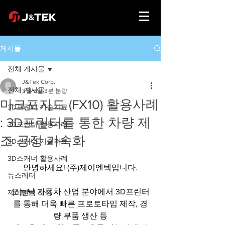
게시물
전체 게시물
J&Tek Corp.
전체 게시물
3월 5일
3분 분량
마크포지드 (FX10) 활용사례
3D프린터 기술자료
: 3D프린터를 통한 차량 제
3D프린터 활용사례
조 공정 가속화
3D스캐너 기술자료
3D스캐너 활용사례
안녕하세요! (주)제이엔텍입니다.
뉴스레터
오늘날 자동차 산업 분야에서 3D프린터
제이엔텍 소식
를 통해 더욱 빠른 프로토타입 제작, 경
량 부품 생산 등