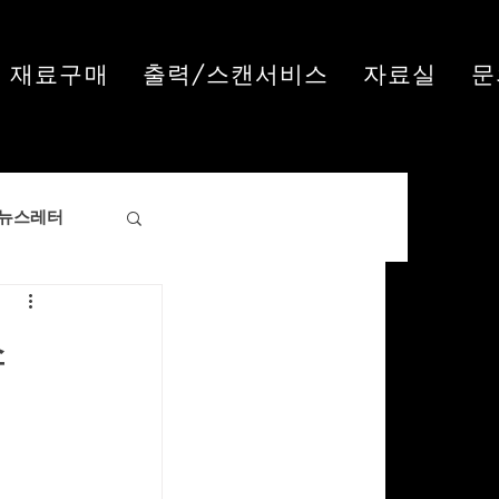
재료구매
출력/스캔서비스
자료실
문
뉴스레터
스