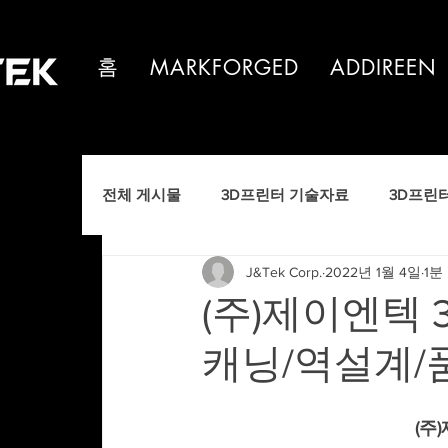
홈
MARKFORGED
ADDIREEN
전체 게시물
3D프린터 기술자료
3D프린
J&Tek Corp.
2022년 1월 4일
1분
제이엔텍 소식
(주)제이엔텍 
캐닝/역설계/
(주