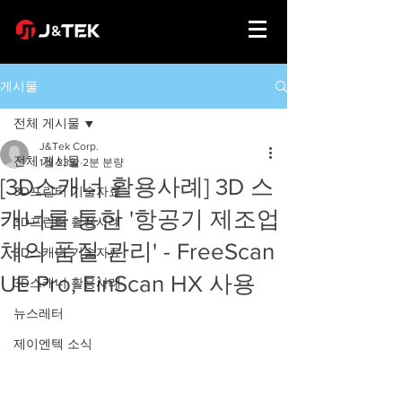
게시물
전체 게시물
J&Tek Corp.
전체 게시물
1월 23일
2분 분량
[3D스캐너 활용사례] 3D 스
3D프린터 기술자료
캐너를 통한 '항공기 제조업
3D프린터 활용사례
체의 품질 관리' - FreeScan
3D스캐너 기술자료
UE Pro, EinScan HX 사용
3D스캐너 활용사례
뉴스레터
제이엔텍 소식