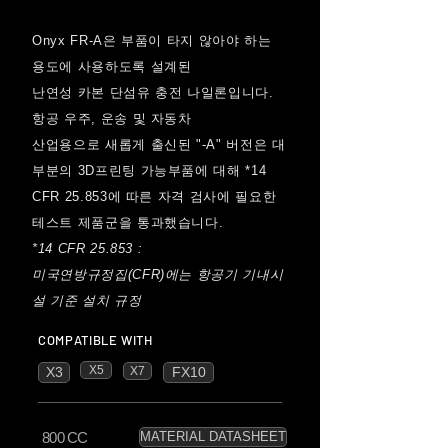
Onyx FR-A은 부품이 타지 않아야 하는
용도에 사용하도록 설계된
난연성
카본 단섬유 충전 나일론입니다.
항공 우주, 운송 및 자동차
산업용으로
새롭게 출신된 "-A" 버전은 대
부분의 3D프린팅 가능부품에
대해 *14
CFR 25.853에 따른 자격 검사에 필요한
테스트 제품군을 통과했습니다.
*14 CFR 25.853 :
미국연방규정집(CFR)에는 항공기 기내시
설 기준 설치 규정
COMPATIBLE WITH
X5
X3
X7
FX10
800 CC
MATERIAL DATASHEET