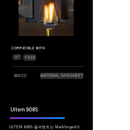
COMPATIBLE WITH
X7
FX10
800 CC
MATERIAL DATASHEET
Ultem 9085
ULTEM 9085 필라멘트는 Markforged의