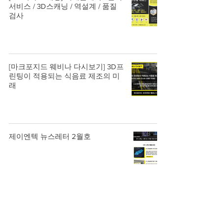
서비스 / 3D스캐닝 / 역설계 / 품질
검사
[마크포지드 웨비나 다시보기] 3D프
린팅이 적용되는 식음료 제조의 미
래
제이엔텍 뉴스레터 2월호
[기사] (주)제이엔텍, ‘DSK 2025(드
론쇼 코리아)’ 전시회 참가… 산업용